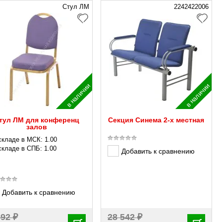
Стул ЛМ
2242422006
в наличии
в наличии
тул ЛМ для конференц
Секция Синема 2-х местная
залов
складе в МСК: 1.00
складе в СПБ: 1.00
Добавить к сравнению
Добавить к сравнению
₽
₽
592
28 542