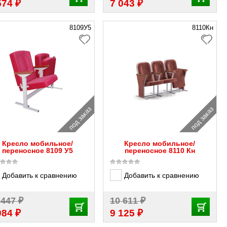
₽
₽
574
7 043
8109У5
8110Кн
под заказ
под заказ
Кресло мобильное/
Кресло мобильное/
переносное 8109 У5
переносное 8110 Кн
Добавить к сравнению
Добавить к сравнению
₽
₽
 447
10 611
₽
₽
984
9 125