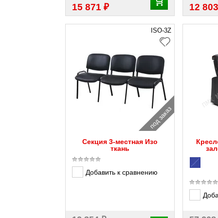
₽
15 871
12 80
ISO-3Z
под заказ
Секция 3-местная Изо
Кресл
ткань
зал
Добавить к сравнению
Доба