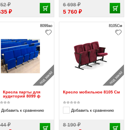
₽
₽
552
6 698
₽
₽
635
5 760
8099ао
8105См
под заказ
под заказ
Кресла парты для
Кресло мобильное 8105 См
аудиторий 8099 ф
Добавить к сравнению
Добавить к сравнению
₽
₽
644
8 190