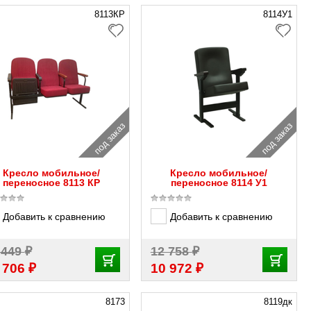
8113КP
8114У1
под заказ
под заказ
Кресло мобильное/
Кресло мобильное/
переносное 8113 КP
переносное 8114 У1
Добавить к сравнению
Добавить к сравнению
₽
₽
 449
12 758
₽
₽
 706
10 972
8173
8119дк