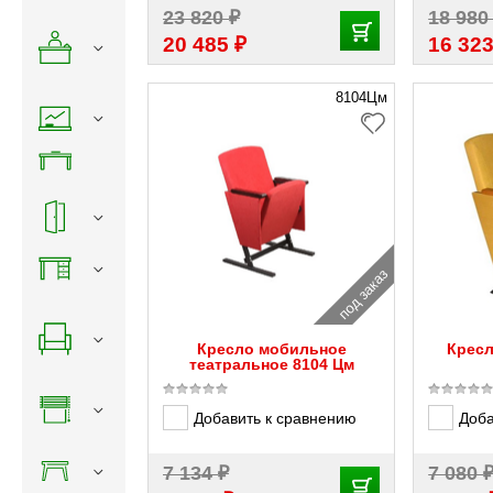
₽
23 820
18 98
₽
20 485
16 32
8104Цм
под заказ
Кресло мобильное
Кресл
театральное 8104 Цм
Добавить к сравнению
Доба
₽
7 134
7 080