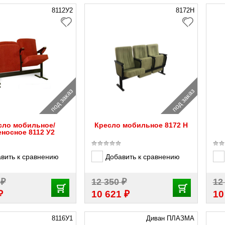
8112У2
8172Н
под заказ
под заказ
сло мобильное/
Кресло мобильное 8172 Н
еносное 8112 У2
вить к сравнению
Добавить к сравнению
₽
₽
2
12 350
12
₽
₽
10 621
10
8116У1
Диван ПЛАЗМА