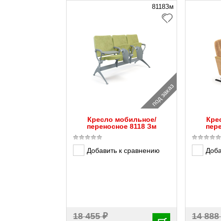
8118Зм
под заказ
Кресло мобильное/
Кре
переносное 8118 Зм
пер
Добавить к сравнению
Доба
₽
18 455
14 88