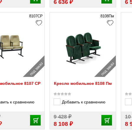
₽
₽
6 636
6 
8107СР
8108Пм
под заказ
под заказ
мобильное 8107 СР
Кресло мобильное 8108 Пм
вить к сравнению
Добавить к сравнению
₽
₽
9 428
10
₽
₽
8 108
8 