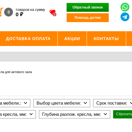
Обратный звонок
товаров на сумму
0
₽
0
0
Помощь детям
ДОСТАВКА ОПЛАТА
АКЦИИ
КОНТАКТЫ
ла для актового зала
а мебели.:
Выбор цвета мебели:
Срок поставки:
 кресла, мм:
Глубина разлож. кресла, мм:
Сбросить