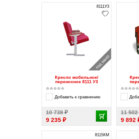
8111У3
под заказ
Кресло мобильное/
Кре
переносное 8111 У3
пер
Добавить к сравнению
Доба
₽
10 738
11 50
₽
9 235
9 892
8115КМ