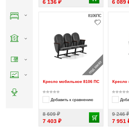
₽
6 136
6 089
8106ПС
под заказ
Кресло мобильное 8106 ПС
Кресло 
Добавить к сравнению
Доба
₽
8 609
9 246
₽
7 403
7 951