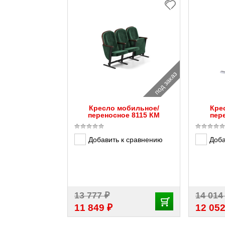
под заказ
Кресло мобильное/
Кре
переносное 8115 КМ
пер
Добавить к сравнению
Доба
₽
13 777
14 01
₽
11 849
12 05