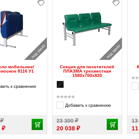
под заказ
под заказ
сло мобильное/
Секция для посетителей
еносное 8116 У1
ПЛАЗМА трехместная
1580х700х820
вить к сравнению
Добавить к сравнению
₽
₽
4
23 300
13
₽
₽
2
20 038
11