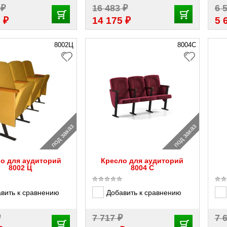
₽
₽
0
16 483
6 
₽
₽
3
14 175
5 
8002Ц
8004С
под заказ
под заказ
о для аудиторий
Кресло для аудиторий
8002 Ц
8004 С
вить к сравнению
Добавить к сравнению
₽
₽
7 717
7 