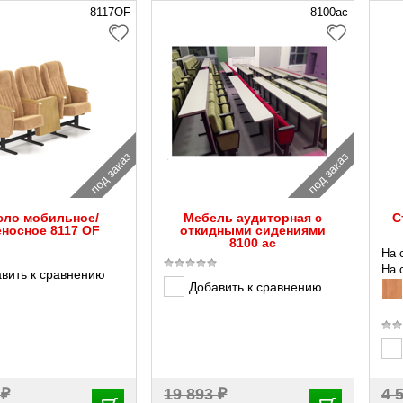
8117ОF
8100ас
под заказ
под заказ
сло мобильное/
Мебель аудиторная с
С
еносное 8117 ОF
откидными сидениями
8100 ас
На 
На 
вить к сравнению
Добавить к сравнению
₽
₽
8
19 893
4 