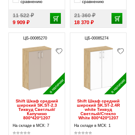
сравнению
сравнению
₽
₽
11 522
21 360
₽
₽
9 909
18 370
ЦБ-00085270
ЦБ-00085274
в наличии
в наличии
Shift Шкаф средний
Shift Шкаф средний
широкий SK.ST-2.3
широкий SK.ST-2.4R
Тиквуд Светлый/
white Тиквуд
Капучино
Светлый/Стекло
800*420*1207
White 800*420*1207
На складе в МСК: 7
На складе в МСК: 1