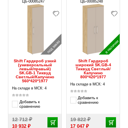
ЦБ-00085247
ЦБ-00085248
в наличии
под заказ
Shift Гардероб узкий
Shift Гардероб
(универсальный
широкий SK.GB-4
левый/правый)
Тиквуд Светлый/
SK.GB-1 Тиквуд
Капучино
Светлый/Капучино
800*420*1977
560*420*1977
На складе в МСК: 4
На складе в МСК: 4
Добавить к
Добавить к
сравнению
сравнению
₽
₽
12 712
19 822
₽
₽
10 932
17 047