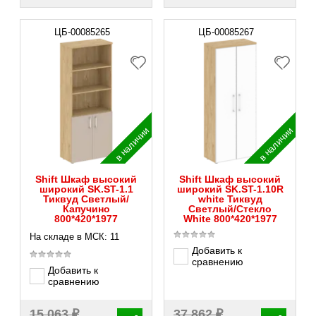
ЦБ-00085265
ЦБ-00085267
в наличии
в наличии
Shift Шкаф высокий
Shift Шкаф высокий
широкий SK.ST-1.1
широкий SK.ST-1.10R
Тиквуд Светлый/
white Тиквуд
Капучино
Светлый/Стекло
800*420*1977
White 800*420*1977
На складе в МСК: 11
Добавить к
сравнению
Добавить к
сравнению
₽
₽
15 063
37 862