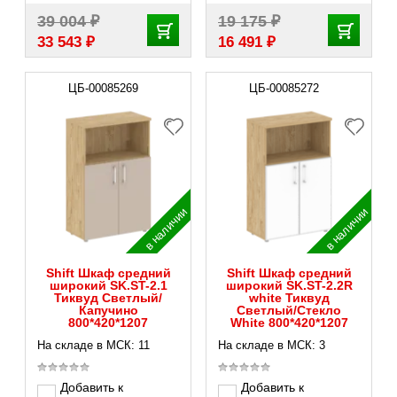
₽
₽
39 004
19 175
₽
₽
33 543
16 491
ЦБ-00085269
ЦБ-00085272
в наличии
в наличии
Shift Шкаф средний
Shift Шкаф средний
широкий SK.ST-2.1
широкий SK.ST-2.2R
Тиквуд Светлый/
white Тиквуд
Капучино
Светлый/Стекло
800*420*1207
White 800*420*1207
На складе в МСК: 11
На складе в МСК: 3
Добавить к
Добавить к