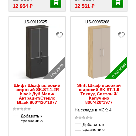
₽
₽
12 954
32 561
ЦБ-00119525
ЦБ-00085268
в наличии
под заказ
Шифт Шкаф высокий
Shift Шкаф высокий
широкий SK.ST-1.2R
широкий SK.ST-1.9
black Дуб Мали/
Тиквуд Светлый/
Антрацит/Стекло
Капучино
Black 800*420*1977
800*420*1977
На складе в МСК: 4
Добавить к
сравнению
Добавить к
сравнению