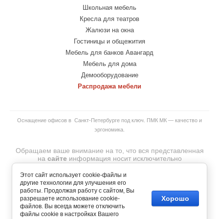
Школьная мебель
Кресла для театров
Жалюзи на окна
Гостиницы и общежития
Мебель для банков Авангард
Мебель для дома
Демооборудование
Распродажа мебели
Оснащение офисов в Санкт-Петербурге под ключ. ПМК МК — качество и
эргономика.
Обращаем ваше внимание на то, что вся представленная
на
сайте
информация носит исключительно
информационный характер и ни при каких
условиях
не
является
публичной
офертой.
Этот сайт использует cookie-файлы и
© 2007-2026 Copyright
другие технологии для улучшения его
ООО "ПМК МЕБЕЛЬНАЯ КОМПАНИЯ"— интернет-магазин
работы. Продолжая работу с сайтом, Вы
офисной и домашней мебели.
Хорошо
разрешаете использование cookie-
.
файлов. Вы всегда можете отключить
файлы cookie в настройках Вашего