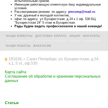
испытательным сроком.
Имеющим работающую клиентскую базу индивидуальные
условия.
Рассматриваем резюме по адресу:
pmcomp@mail.ru
У нас дружный и молодой коллектив,
офис по адресу ул Бухарестская. д.24 к 1 оф. 530 БЦ
"Бухарестская 24" 5 этаж м.Бухаресткая.
Рады будем видеть профессионалов в нашей команде!
НАШИ КЛИЕНТЫ
ДОСТАВКА ОПЛАТА
АКЦИИ
КОНТАКТЫ
НАШИ РАБОТЫ
ВАКАНСИИ
191026, г. Санкт-Петербург, ул. Бухарестская, д.24,
к.1, 5 эт., оф.530
Карта сайта
Соглашение об обработке и хранении персональных
данных
Статьи