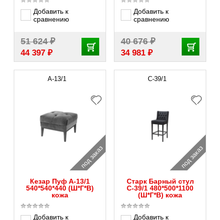
Добавить к
Добавить к
сравнению
сравнению
₽
₽
51 624
40 676
₽
₽
44 397
34 981
А-13/1
С-39/1
под заказ
под заказ
Кезар Пуф А-13/1
Старк Барный стул
540*540*440 (Ш*Г*В)
С-39/1 480*500*1100
кожа
(Ш*Г*В) кожа
Добавить к
Добавить к