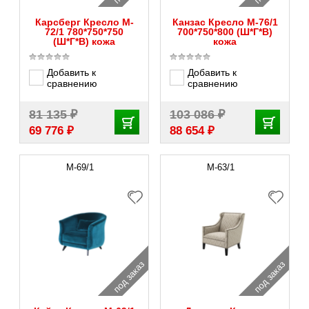
Карсберг Кресло M-
Канзас Кресло M-76/1
72/1 780*750*750
700*750*800 (Ш*Г*В)
(Ш*Г*В) кожа
кожа
Добавить к
Добавить к
сравнению
сравнению
₽
₽
81 135
103 086
₽
₽
69 776
88 654
M-69/1
М-63/1
под заказ
под заказ