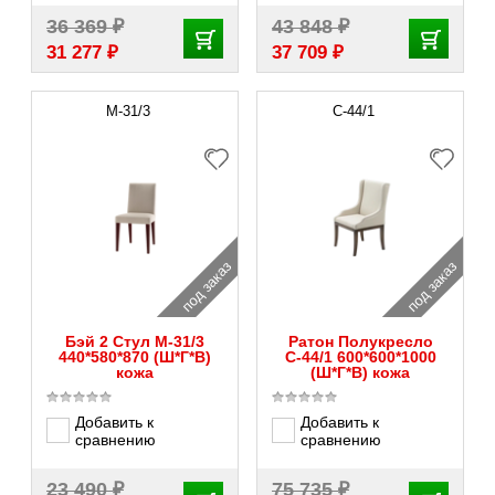
₽
₽
36 369
43 848
₽
₽
31 277
37 709
М-31/3
С-44/1
под заказ
под заказ
Бэй 2 Стул М-31/3
Ратон Полукресло
440*580*870 (Ш*Г*В)
С-44/1 600*600*1000
кожа
(Ш*Г*В) кожа
Добавить к
Добавить к
сравнению
сравнению
₽
₽
23 490
75 735