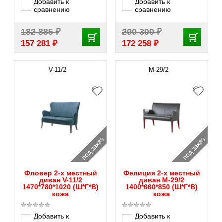
Добавить к
Добавить к
сравнению
сравнению
₽
₽
182 885
200 300
₽
₽
157 281
172 258
V-11/2
М-29/2
под заказ
под заказ
Фловер 2-х местный
Фелиция 2-х местный
диван V-11/2
диван М-29/2
1470*780*1020 (Ш*Г*В)
1400*660*850 (Ш*Г*В)
кожа
кожа
Добавить к
Добавить к