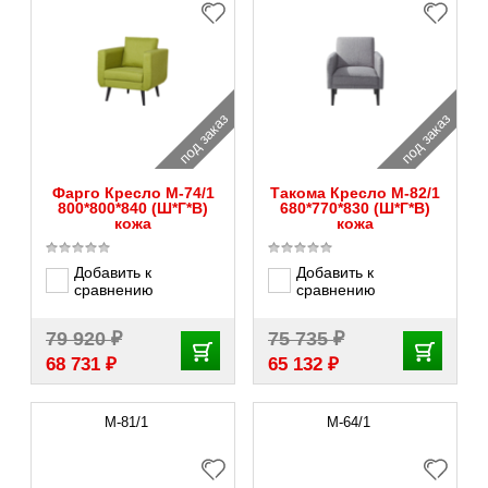
под заказ
под заказ
Фарго Кресло M-74/1
Такома Кресло M-82/1
800*800*840 (Ш*Г*В)
680*770*830 (Ш*Г*В)
кожа
кожа
Добавить к
Добавить к
сравнению
сравнению
₽
₽
79 920
75 735
₽
₽
68 731
65 132
M-81/1
М-64/1