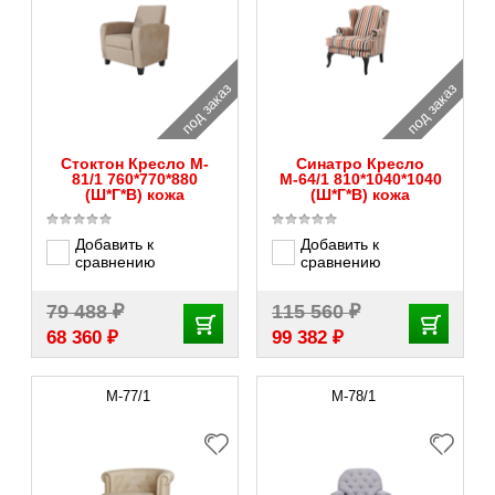
под заказ
под заказ
Стоктон Кресло M-
Синатро Кресло
81/1 760*770*880
М-64/1 810*1040*1040
(Ш*Г*В) кожа
(Ш*Г*В) кожа
Добавить к
Добавить к
сравнению
сравнению
₽
₽
79 488
115 560
₽
₽
68 360
99 382
M-77/1
M-78/1