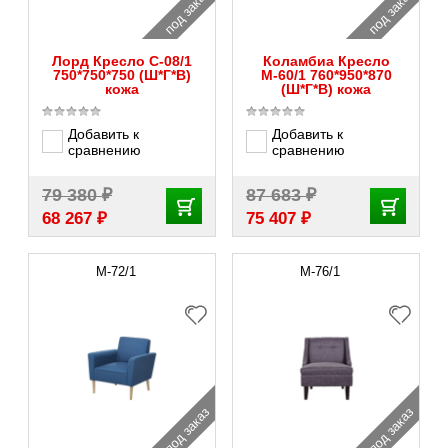
под заказ
под заказ
Лорд Кресло С-08/1
Коламбиа Кресло
750*750*750 (Ш*Г*В)
М-60/1 760*950*870
кожа
(Ш*Г*В) кожа
Добавить к
Добавить к
сравнению
сравнению
₽
₽
79 380
87 683
₽
₽
68 267
75 407
M-72/1
M-76/1
под заказ
под заказ