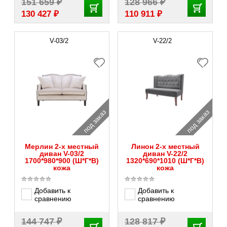
₽
₽
151 659
128 966
₽
₽
130 427
110 911
V-03/2
V-22/2
под заказ
под заказ
Мерлин 2-х местный
Линон 2-х местный
диван V-03/2
диван V-22/2
1700*980*900 (Ш*Г*В)
1320*690*1010 (Ш*Г*В)
кожа
кожа
Добавить к
Добавить к
сравнению
сравнению
₽
₽
144 747
128 817