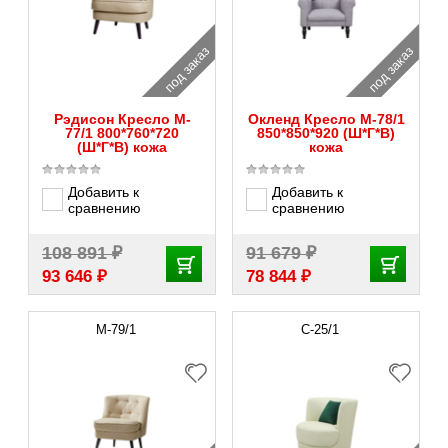
под заказ
под заказ
Рэдисон Кресло M-
Окленд Кресло M-78/1
77/1 800*760*720
850*850*920 (Ш*Г*В)
(Ш*Г*В) кожа
кожа
Добавить к
Добавить к
сравнению
сравнению
₽
₽
108 891
91 679
₽
₽
93 646
78 844
M-79/1
С-25/1