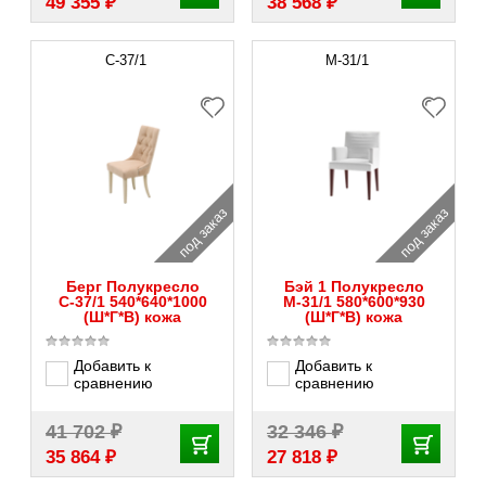
₽
₽
49 355
38 568
С-37/1
М-31/1
под заказ
под заказ
Берг Полукресло
Бэй 1 Полукресло
С-37/1 540*640*1000
М-31/1 580*600*930
(Ш*Г*В) кожа
(Ш*Г*В) кожа
Добавить к
Добавить к
сравнению
сравнению
₽
₽
41 702
32 346
₽
₽
35 864
27 818