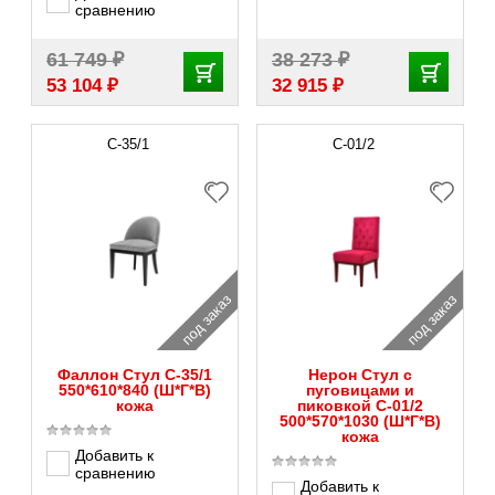
сравнению
₽
₽
61 749
38 273
₽
₽
53 104
32 915
С-35/1
С-01/2
под заказ
под заказ
Фаллон Стул С-35/1
Нерон Стул с
550*610*840 (Ш*Г*В)
пуговицами и
кожа
пиковкой С-01/2
500*570*1030 (Ш*Г*В)
кожа
Добавить к
сравнению
Добавить к