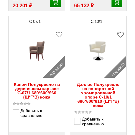
₽
₽
20 201
65 132
С-07/1
С-10/1
под заказ
под заказ
Капри Полукресло на
Даллас Полукресло
деревянном каркасе
на поворотной
С-07/1 680*600*960
хромированной
(Ш*Г*В) кожа
опоре С-10/1
680*600*810 (Ш*Г*В)
кожа
Добавить к
сравнению
Добавить к
сравнению