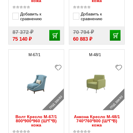
кожа
кожа
Добавить к
Добавить к
сравнению
сравнению
₽
₽
87 372
70 794
₽
₽
75 140
60 883
M-67/1
М-48/1
под заказ
под заказ
Волт Кресло M-67/1
Анкона Кресло М-48/1
800*900*960 (Ш*Г*В)
740*760*800 (Ш*Г*В)
кожа
кожа