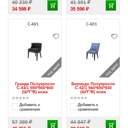
₽
₽
40 230
41 391
₽
₽
34 598
35 596
С-43/1
С-42/1
под заказ
под заказ
Гранде Полукресло
Бермудо Полукресло
С-43/1 590*560*800
С-42/1 560*650*930
(Ш*Г*В) кожа
(Ш*Г*В) кожа
Добавить к
Добавить к
сравнению
сравнению
₽
₽
57 389
44 847