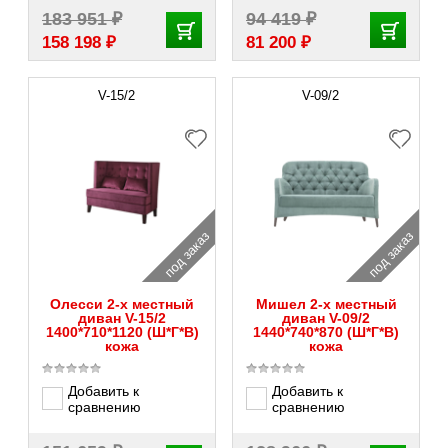
₽
₽
183 951
94 419
₽
₽
158 198
81 200
V-15/2
V-09/2
под заказ
под заказ
Олесси 2-х местный
Мишел 2-х местный
диван V-15/2
диван V-09/2
1400*710*1120 (Ш*Г*В)
1440*740*870 (Ш*Г*В)
кожа
кожа
Добавить к
Добавить к
сравнению
сравнению