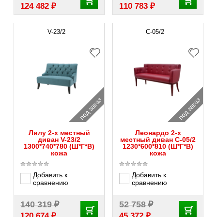
₽
₽
124 482
110 783
V-23/2
C-05/2
под заказ
под заказ
Лилу 2-х местный
Леонардо 2-х
диван V-23/2
местный диван C-05/2
1300*740*780 (Ш*Г*В)
1230*600*810 (Ш*Г*В)
кожа
кожа
Добавить к
Добавить к
сравнению
сравнению
₽
₽
140 319
52 758
₽
₽
120 674
45 372