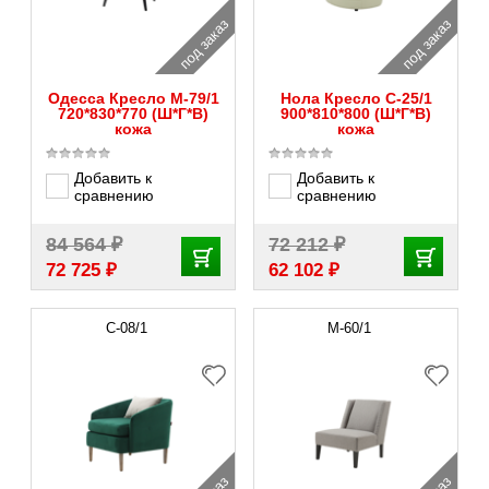
под заказ
под заказ
Одесса Кресло M-79/1
Нола Кресло С-25/1
720*830*770 (Ш*Г*В)
900*810*800 (Ш*Г*В)
кожа
кожа
Добавить к
Добавить к
сравнению
сравнению
₽
₽
84 564
72 212
₽
₽
72 725
62 102
С-08/1
М-60/1