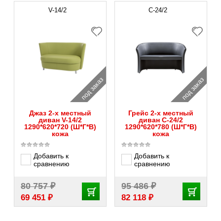
V-14/2
С-24/2
под заказ
под заказ
Джаз 2-х местный
Грейс 2-х местный
диван V-14/2
диван С-24/2
1290*620*720 (Ш*Г*В)
1290*620*780 (Ш*Г*В)
кожа
кожа
Добавить к
Добавить к
сравнению
сравнению
₽
₽
80 757
95 486
₽
₽
69 451
82 118