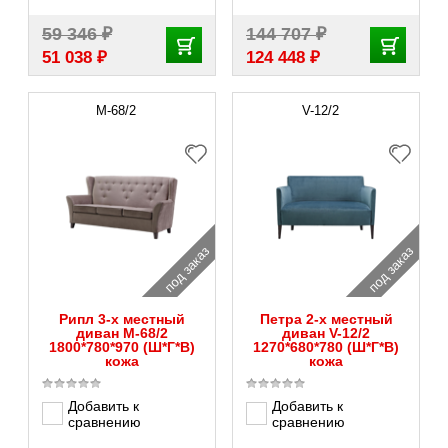
₽
₽
59 346
144 707
₽
₽
51 038
124 448
M-68/2
V-12/2
под заказ
под заказ
Рипл 3-х местный
Петра 2-х местный
диван M-68/2
диван V-12/2
1800*780*970 (Ш*Г*В)
1270*680*780 (Ш*Г*В)
кожа
кожа
Добавить к
Добавить к
сравнению
сравнению