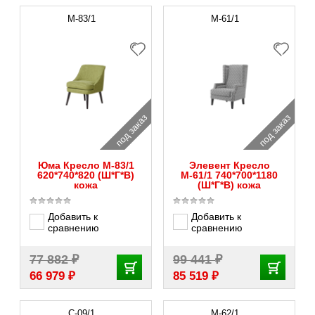
M-83/1
М-61/1
под заказ
под заказ
Юма Кресло M-83/1
Элевент Кресло
620*740*820 (Ш*Г*В)
М-61/1 740*700*1180
кожа
(Ш*Г*В) кожа
Добавить к
Добавить к
сравнению
сравнению
₽
₽
77 882
99 441
₽
₽
66 979
85 519
С-09/1
М-62/1