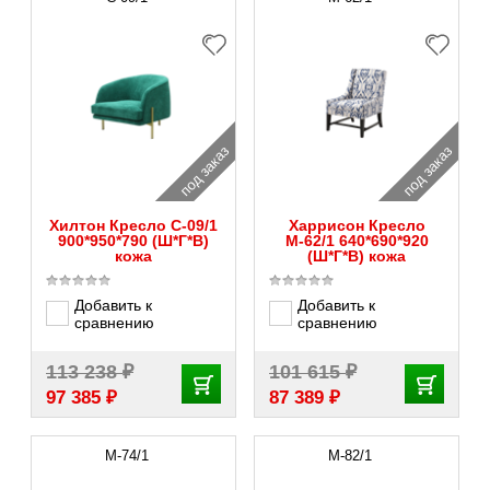
под заказ
под заказ
Хилтон Кресло С-09/1
Харрисон Кресло
900*950*790 (Ш*Г*В)
М-62/1 640*690*920
кожа
(Ш*Г*В) кожа
Добавить к
Добавить к
сравнению
сравнению
₽
₽
113 238
101 615
₽
₽
97 385
87 389
M-74/1
M-82/1