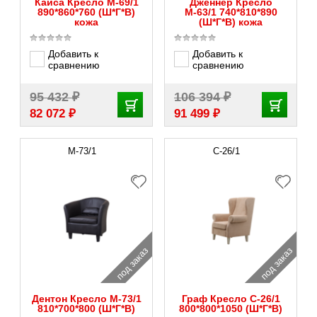
Кайса Кресло M-69/1
Дженнер Кресло
890*860*760 (Ш*Г*В)
М-63/1 740*810*890
кожа
(Ш*Г*В) кожа
Добавить к
Добавить к
сравнению
сравнению
₽
₽
95 432
106 394
₽
₽
82 072
91 499
M-73/1
С-26/1
под заказ
под заказ
Дентон Кресло M-73/1
Граф Кресло С-26/1
810*700*800 (Ш*Г*В)
800*800*1050 (Ш*Г*В)