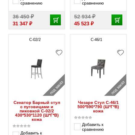
сравнению
сравнению
₽
₽
36 450
52 934
₽
₽
31 347
45 523
С-02/2
С-46/1
под заказ
под заказ
Сенатор Барный стул
Чезаре Стул С-46/1
с пуговицами и
500*590*790 (Ш*Г*В)
пиковкой С-02/2
кожа
430*530*1120 (Ш*Г*В)
кожа
Добавить к
сравнению
Добавить к