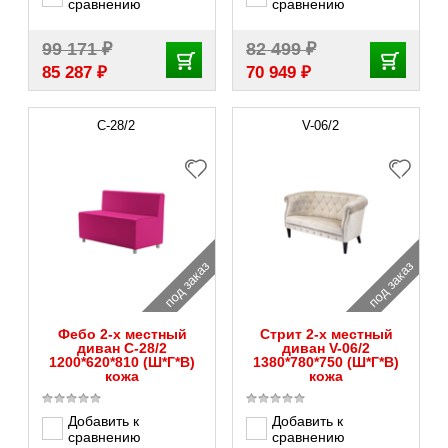
сравнению
сравнению
₽
₽
99 171
82 499
₽
₽
85 287
70 949
С-28/2
V-06/2
под заказ
под заказ
Фебо 2-х местный
Стрит 2-х местный
диван С-28/2
диван V-06/2
1200*620*810 (Ш*Г*В)
1380*780*750 (Ш*Г*В)
кожа
кожа
Добавить к
Добавить к
сравнению
сравнению