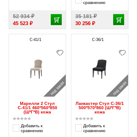
сравнению
₽
₽
52 934
35 181
₽
₽
45 523
30 256
С-41/1
С-36/1
под заказ
под заказ
Марелли 2 Стул
Ланкастер Стул С-36/1
С-41/1 460*560*850
500*570*860 (Ш*Г*В)
(Ш*Г*В) кожа
кожа
Добавить к
Добавить к
сравнению
сравнению