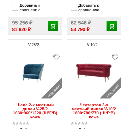
Добавить к
Добавить к
сравнению
сравнению
₽
₽
95 256
62 546
₽
₽
81 920
53 790
V-25/2
V-10/2
под заказ
под заказ
Шале 2-х местный
Честертон 2-х
диван V-25/2
местный диван V-10/2
1630*960*1220 (Ш*Г*В)
1800*790*770 (Ш*Г*В)
кожа
кожа