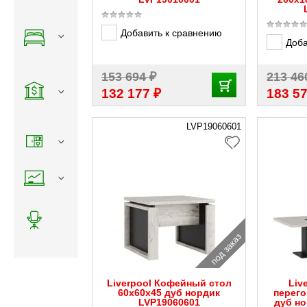
Добавить к сравнению
Доба
₽
153 694
213 4
₽
132 177
183 5
LVP19060601
под заказ
Liverpool Кофейный стол
Liv
60x60x45 дуб нордик
перего
LVP19060601
дуб н