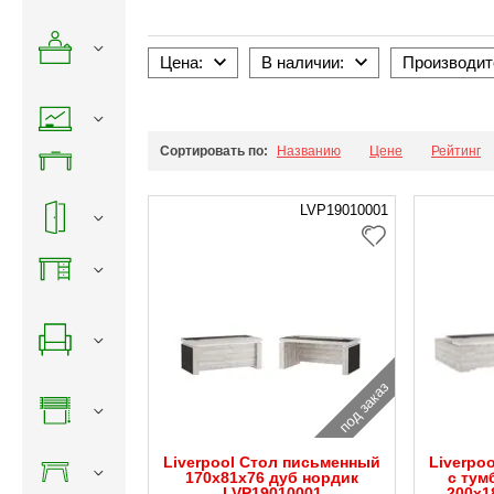
Цена:
В наличии:
Производит
Сортировать по:
Названию
Цене
Рейтинг
LVP19010001
под заказ
Liverpool Стол письменный
Liverpo
170x81x76 дуб нордик
с тум
LVP19010001
200x1