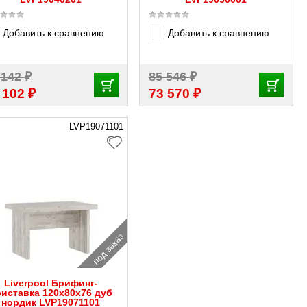
Добавить к сравнению
Добавить к сравнению
₽
₽
 142
85 546
₽
₽
 102
73 570
LVP19071101
под заказ
Liverpool Брифинг-
риставка 120x80x76 дуб
нордик LVP19071101