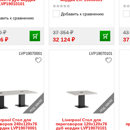
LVP19010101
Добавить к сравнению
вить к сравнению
₽
₽
60
37 354
43
₽
₽
76
32 124
37
LVP19070001
LVP19070101
под заказ
под заказ
erpool Стол для
Liverpool Стол для
воров 240x120x76
переговоров 120x120x76
п
ордик LVP19070001
дуб нордик LVP19070101