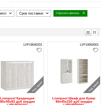
мпл:
Срок поставки:
Сбросить фильтр
LVP19040201
LVP19050001
под заказ
под заказ
Liverpool Креденция
Liverpool Шкаф для бумаг
90x45x83 дуб нордик
90x45x220 дуб нордик
LVP19040201
LVP19050001