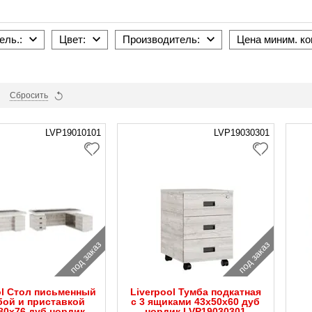
ель.:
Цвет:
Производитель:
Цена миним. ко
Сбросить
LVP19010101
LVP19030301
под заказ
под заказ
ol Стол письменный
Liverpool Тумба подкатная
бой и приставкой
с 3 ящиками 43x50x60 дуб
80x76 дуб нордик
нордик LVP19030301