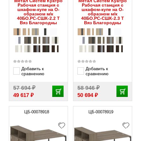
Метал Систем Куатро
Метал Систем Куатро
Рабочая станция с
Рабочая станция с
шкафом-купе на О-
шкафом-купе на О-
образном м/к
образном м/к
40БО.РС-СШК-2.2 Т
40БО.РС-СШК-2.3 Т
Вяз Благородны
Вяз Благородны
Добавить к
Добавить к
сравнению
сравнению
₽
₽
57 694
58 946
₽
₽
49 617
50 694
ЦБ-00078918
ЦБ-00078919