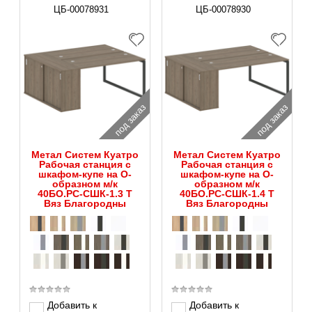
ЦБ-00078931
ЦБ-00078930
под заказ
под заказ
Метал Систем Куатро
Метал Систем Куатро
Рабочая станция с
Рабочая станция с
шкафом-купе на О-
шкафом-купе на О-
образном м/к
образном м/к
40БО.РС-СШК-1.3 Т
40БО.РС-СШК-1.4 Т
Вяз Благородны
Вяз Благородны
Добавить к
Добавить к