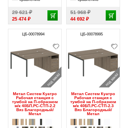
₽
₽
29 621
51 968
₽
₽
25 474
44 692
ЦБ-00078994
ЦБ-00078995
под заказ
под заказ
Метал Систем Куатро
Метал Систем Куатро
Рабочая станция с
Рабочая станция с
тумбой на П-образном
тумбой на П-образном
м/к 40БП.РС-СТП-2.2
м/к 40БП.РС-СТП-2.3
Вяз Благородный/
Вяз Благородный/
Метал
Метал