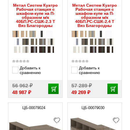
Метал Систем Куатро
Метал Систем Куатро
Рабочая станция с
Рабочая станция с
шкафом-купе на П-
шкафом-купе на П-
образном м/к
образном м/к
40БП.РС-СШК-2.3 Т
40БП.РС-СШК-2.4 Т
Вяз Благородны
Вяз Благородны
Добавить к
Добавить к
сравнению
сравнению
₽
₽
56 962
57 289
₽
₽
48 987
49 269
ЦБ-00079024
ЦБ-00079030