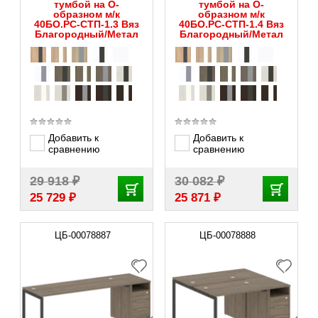
тумбой на О-
тумбой на О-
образном м/к
образном м/к
40БО.РС-СТП-1.3 Вяз
40БО.РС-СТП-1.4 Вяз
Благородный/Метал
Благородный/Метал
Добавить к
Добавить к
сравнению
сравнению
₽
₽
29 918
30 082
₽
₽
25 729
25 871
ЦБ-00078887
ЦБ-00078888