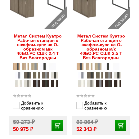
под заказ
под заказ
Метал Систем Куатро
Метал Систем Куатро
Рабочая станция с
Рабочая станция с
шкафом-купе на О-
шкафом-купе на О-
образном м/к
образном м/к
40БО.РС-СШК-2.4 Т
40БО.РС-СШК-2.5 Т
Вяз Благородны
Вяз Благородны
Добавить к
Добавить к
сравнению
сравнению
₽
₽
59 273
60 864
₽
₽
50 975
52 343