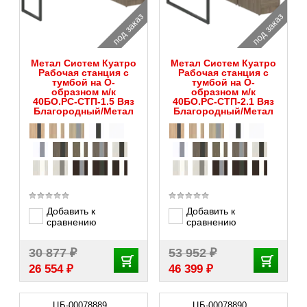
под заказ
под заказ
Метал Систем Куатро
Метал Систем Куатро
Рабочая станция с
Рабочая станция с
тумбой на О-
тумбой на О-
образном м/к
образном м/к
40БО.РС-СТП-1.5 Вяз
40БО.РС-СТП-2.1 Вяз
Благородный/Метал
Благородный/Метал
Добавить к
Добавить к
сравнению
сравнению
₽
₽
30 877
53 952
₽
₽
26 554
46 399
ЦБ-00078889
ЦБ-00078890