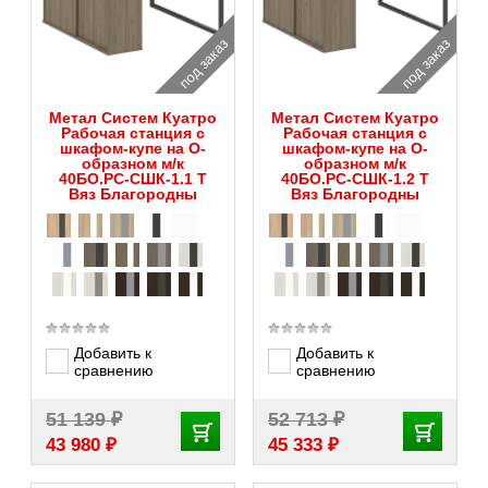
под заказ
под заказ
Метал Систем Куатро
Метал Систем Куатро
Рабочая станция с
Рабочая станция с
шкафом-купе на О-
шкафом-купе на О-
образном м/к
образном м/к
40БО.РС-СШК-1.1 Т
40БО.РС-СШК-1.2 Т
Вяз Благородны
Вяз Благородны
Добавить к
Добавить к
сравнению
сравнению
₽
₽
51 139
52 713
₽
₽
43 980
45 333