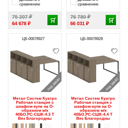
сравнению
сравнению
₽
₽
75 207
76 780
₽
₽
64 678
66 031
ЦБ-00078927
ЦБ-00078928
под заказ
под заказ
Метал Систем Куатро
Метал Систем Куатро
Рабочая станция с
Рабочая станция с
шкафом-купе на О-
шкафом-купе на О-
образном м/к
образном м/к
40БО.РС-СШК-4.3 Т
40БО.РС-СШК-4.4 Т
Вяз Благородны
Вяз Благородны