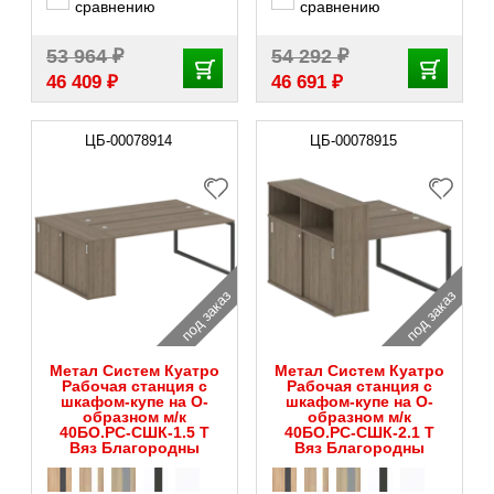
сравнению
сравнению
₽
₽
53 964
54 292
₽
₽
46 409
46 691
ЦБ-00078914
ЦБ-00078915
под заказ
под заказ
Метал Систем Куатро
Метал Систем Куатро
Рабочая станция с
Рабочая станция с
шкафом-купе на О-
шкафом-купе на О-
образном м/к
образном м/к
40БО.РС-СШК-1.5 Т
40БО.РС-СШК-2.1 Т
Вяз Благородны
Вяз Благородны