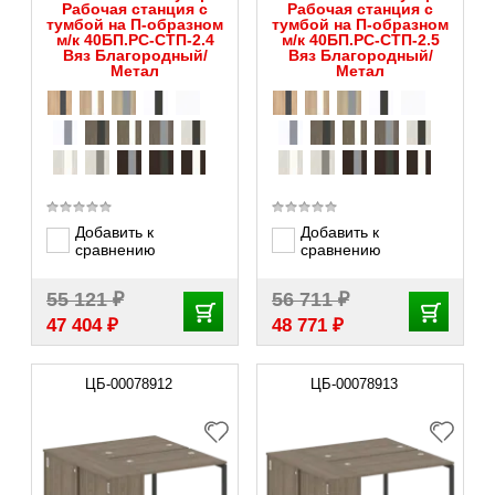
Рабочая станция с
Рабочая станция с
тумбой на П-образном
тумбой на П-образном
м/к 40БП.РС-СТП-2.4
м/к 40БП.РС-СТП-2.5
Вяз Благородный/
Вяз Благородный/
Метал
Метал
Добавить к
Добавить к
сравнению
сравнению
₽
₽
55 121
56 711
₽
₽
47 404
48 771
ЦБ-00078912
ЦБ-00078913