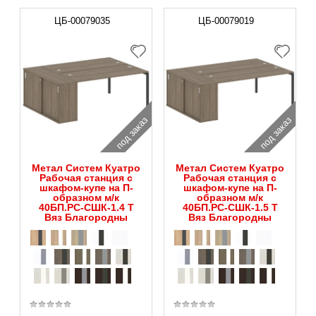
ЦБ-00079035
ЦБ-00079019
под заказ
под заказ
Метал Систем Куатро
Метал Систем Куатро
Рабочая станция с
Рабочая станция с
шкафом-купе на П-
шкафом-купе на П-
образном м/к
образном м/к
40БП.РС-СШК-1.4 Т
40БП.РС-СШК-1.5 Т
Вяз Благородны
Вяз Благородны