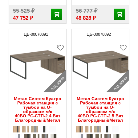
₽
₽
55 525
56 777
₽
₽
47 752
48 828
ЦБ-00078891
ЦБ-00078892
под заказ
под заказ
Метал Систем Куатро
Метал Систем Куатро
Рабочая станция с
Рабочая станция с
тумбой на О-
тумбой на О-
образном м/к
образном м/к
40БО.РС-СТП-2.4 Вяз
40БО.РС-СТП-2.5 Вяз
Благородный/Метал
Благородный/Метал