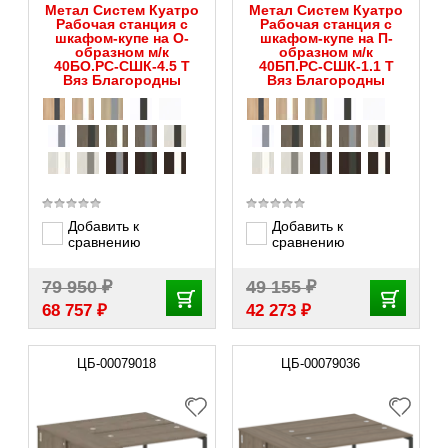
Метал Систем Куатро
Метал Систем Куатро
Рабочая станция с
Рабочая станция с
шкафом-купе на О-
шкафом-купе на П-
образном м/к
образном м/к
40БО.РС-СШК-4.5 Т
40БП.РС-СШК-1.1 Т
Вяз Благородны
Вяз Благородны
Добавить к
Добавить к
сравнению
сравнению
₽
₽
79 950
49 155
₽
₽
68 757
42 273
ЦБ-00079018
ЦБ-00079036