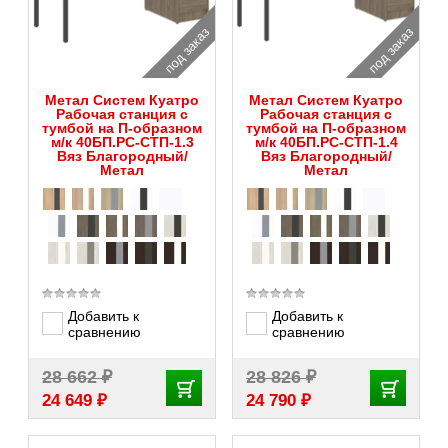
под заказ
под заказ
Метал Систем Куатро
Метал Систем Куатро
Рабочая станция с
Рабочая станция с
тумбой на П-образном
тумбой на П-образном
м/к 40БП.РС-СТП-1.3
м/к 40БП.РС-СТП-1.4
Вяз Благородный/
Вяз Благородный/
Метал
Метал
Добавить к
Добавить к
сравнению
сравнению
₽
₽
28 662
28 826
₽
₽
24 649
24 790