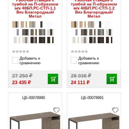
тумбой на П-образном
тумбой на П-образном
м/к 40БП.РС-СТП-1.1
м/к 40БП.РС-СТП-1.2
Вяз Благородный/
Вяз Благородный/
Метал
Метал
Добавить к
Добавить к
сравнению
сравнению
₽
₽
27 250
28 036
₽
₽
23 435
24 111
ЦБ-00078990
ЦБ-00078991