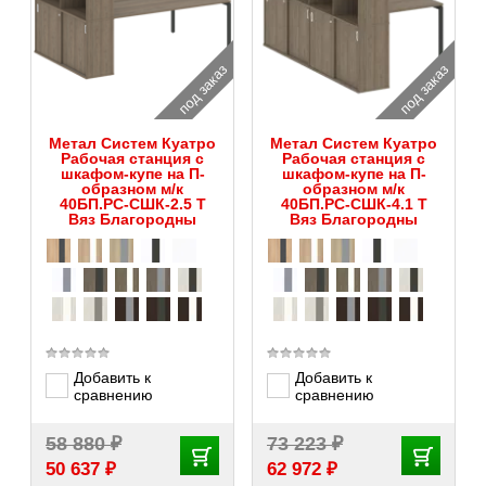
под заказ
под заказ
Метал Систем Куатро
Метал Систем Куатро
Рабочая станция с
Рабочая станция с
шкафом-купе на П-
шкафом-купе на П-
образном м/к
образном м/к
40БП.РС-СШК-2.5 Т
40БП.РС-СШК-4.1 Т
Вяз Благородны
Вяз Благородны
Добавить к
Добавить к
сравнению
сравнению
₽
₽
58 880
73 223
₽
₽
50 637
62 972