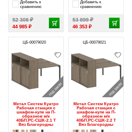
Добавить к
Добавить к
сравнению
сравнению
₽
₽
52 308
53 899
₽
₽
44 985
46 353
ЦБ-00079020
ЦБ-00079021
под заказ
под заказ
Метал Систем Куатро
Метал Систем Куатро
Рабочая станция с
Рабочая станция с
шкафом-купе на П-
шкафом-купе на П-
образном м/к
образном м/к
40БП.РС-СШК-2.1 Т
40БП.РС-СШК-2.2 Т
Вяз Благородны
Вяз Благородны