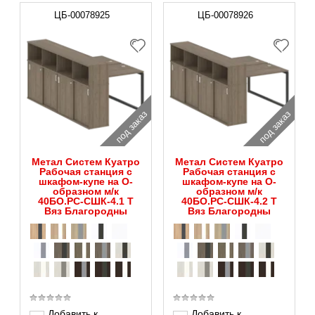
ЦБ-00078925
ЦБ-00078926
под заказ
под заказ
Метал Систем Куатро
Метал Систем Куатро
Рабочая станция с
Рабочая станция с
шкафом-купе на О-
шкафом-купе на О-
образном м/к
образном м/к
40БО.РС-СШК-4.1 Т
40БО.РС-СШК-4.2 Т
Вяз Благородны
Вяз Благородны
Добавить к
Добавить к