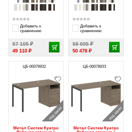
Добавить к
Добавить к
сравнению
сравнению
₽
₽
57 105
58 695
₽
₽
49 110
50 478
ЦБ-00078932
ЦБ-00078933
под заказ
под заказ
Метал Систем Куатро
Метал Систем Куатро
Рабочая станция с
Рабочая станция с