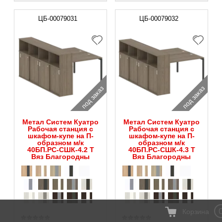
ЦБ-00079031
ЦБ-00079032
под заказ
под заказ
Метал Систем Куатро
Метал Систем Куатро
Рабочая станция с
Рабочая станция с
шкафом-купе на П-
шкафом-купе на П-
образном м/к
образном м/к
40БП.РС-СШК-4.2 Т
40БП.РС-СШК-4.3 Т
Вяз Благородны
Вяз Благородны
Корзина