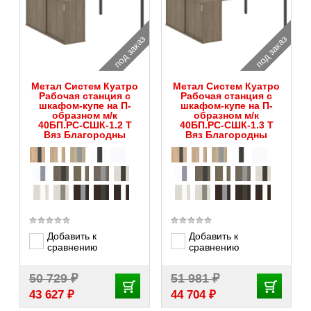
под заказ
под заказ
Метал Систем Куатро
Метал Систем Куатро
Рабочая станция с
Рабочая станция с
шкафом-купе на П-
шкафом-купе на П-
образном м/к
образном м/к
40БП.РС-СШК-1.2 Т
40БП.РС-СШК-1.3 Т
Вяз Благородны
Вяз Благородны
Добавить к
Добавить к
сравнению
сравнению
₽
₽
50 729
51 981
₽
₽
43 627
44 704