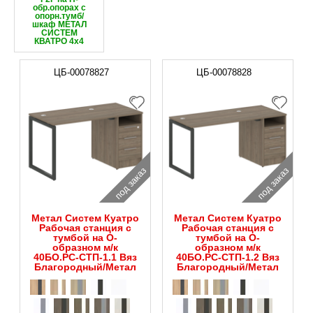
обр.опорах с
опорн.тумб/
шкаф МЕТАЛ
СИСТЕМ
КВАТРО 4х4
ЦБ-00078827
ЦБ-00078828
под заказ
под заказ
Метал Систем Куатро
Метал Систем Куатро
Рабочая станция с
Рабочая станция с
тумбой на О-
тумбой на О-
образном м/к
образном м/к
40БО.РС-СТП-1.1 Вяз
40БО.РС-СТП-1.2 Вяз
Благородный/Метал
Благородный/Метал