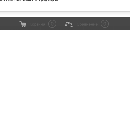
0
0
Корзина
Сравнение
И
КОНТАКТЫ
НАШИ РАБОТЫ
ВАКАНСИИ
24,
8 (800) 333-2-146 Бесплатно.
8 (812) 385-5-980 Санкт-Петербург
8 (495) 215-1-146 Москва
ых
ТОП 20 ХИТ ПРОДАЖ
Гостиницы и
Металлокаркасы
Мебель для 
 сейфы
Перегородки офисные
Мебель для
Школьная мебель
Демооборуд