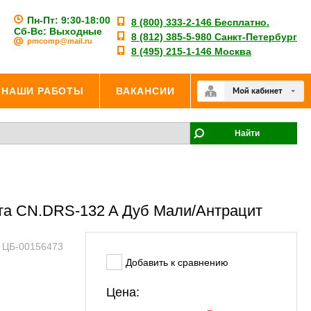
Пн-Пт: 9:30-18:00
8 (800) 333-2-146 Бесплатно.
Сб-Вс: Выходные
8 (812) 385-5-980 Санкт-Петербург
pmcomp@mail.ru
8 (495) 215-1-146 Москва
НАШИ РАБОТЫ
ВАКАНСИИ
Найти
ста CN.DRS-132 A Дуб Мали/Антрацит
: ЦБ-00156473
Добавить к сравнению
Цена: