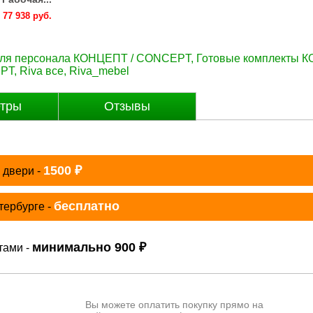
77 938 руб.
77 938 руб.
77 938 руб.
77 938 руб.
77 938 руб
для персонала КОНЦЕПТ / CONCEPT
,
Готовые комплекты 
EPT
,
Riva все
,
Riva_mebel
тры
Отзывы
₽
1500
 двери -
бесплатно
тербурге -
₽
минимально 900
тами -
Вы можете оплатить покупку прямо на