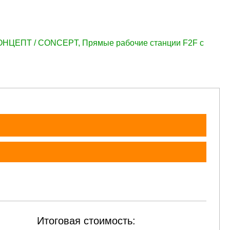
.
77 938 руб.
77 938 руб.
77 938 руб.
77 938 руб.
77 93
КОНЦЕПТ / CONCEPT
,
Прямые рабочие станции F2F с
Итоговая стоимость: