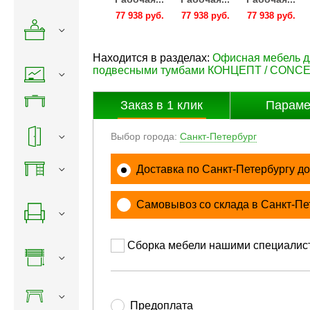
938 руб.
77 938 руб.
77 938 руб.
77 938 руб.
77 938 руб.
Находится в разделах:
Офисная мебель 
подвесными тумбами КОНЦЕПТ / CONC
Заказ в
1
клик
Параме
Выбор города:
Санкт-Петербург
Доставка по Санкт-Петербургу до
Самовывоз со склада в Санкт-Пе
Сборка мебели нашими специалис
Предоплата