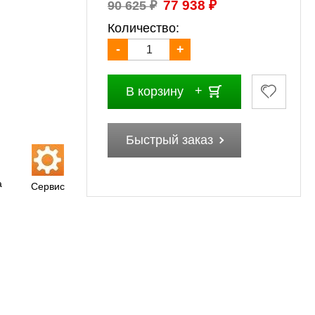
₽
₽
77 938
90 625
Количество:
-
+
В корзину
Быстрый заказ
а
Сервис
Концепт
Концепт
Концепт
Концепт
Кон
.
Рабочая...
Рабочая...
Рабочая...
Рабочая...
Рабоч