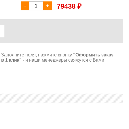
₽
79438
-
+
Заполните поля, нажмите кнопку
“Оформить заказ
в 1 клик”
- и наши менеджеры свяжутся с Вами