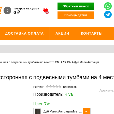
Обратный звонок
товаров на сумму
0
₽
0
0
Помощь детям
ДОСТАВКА ОПЛАТА
АКЦИИ
КОНТАКТЫ
ронняя с подвесными тумбами на 4 места CN.DRS-132 A Дуб Мали/Антрацит
хсторонняя с подвесными тумбами на 4 ме
Рейтинг:
(0 голосов)
Артикул
Производитель:
Riva
Цвет RV:
Дуб Мали/Антрацит/Металл Антрацит