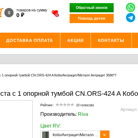
Обратный звонок
товаров на сумму
0
₽
0
0
Помощь детям
ДОСТАВКА ОПЛАТА
АКЦИИ
КОНТАКТЫ
с 1 опорной тумбой CN.ORS-424 A Кобо/Антрацит/Металл Антрацит 3580*7
еста с 1 опорной тумбой CN.ORS-424 A Коб
Рейтинг:
(0 голосов)
Артикул
Производитель:
Riva
Цвет RV:
Кобо/Антрацит/Металл Антрацит