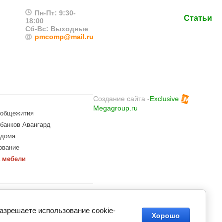
Пн-Пт: 9:30-
Статьи
18:00
Сб-Вс: Выходные
pmcomp@mail.ru
Создание сайта -
Exclusive
Megagroup.ru
 общежития
банков Авангард
 дома
ование
 мебели
сов в Санкт-Петербурге под ключ.
ство и эргономика.
разрешаете использование cookie-
Хорошо