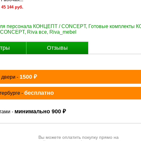
45 144 руб.
45 144 руб.
45 144 руб.
45 144 руб.
45 144 руб
для персонала КОНЦЕПТ / CONCEPT
,
Готовые комплекты 
/ CONCEPT
,
Riva все
,
Riva_mebel
тры
Отзывы
₽
1500
 двери -
бесплатно
тербурге -
₽
минимально 900
тами -
Вы можете оплатить покупку прямо на