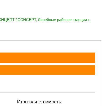
.
45 144 руб.
45 144 руб.
45 144 руб.
45 144 руб.
45 14
КОНЦЕПТ / CONCEPT
,
Линейные рабочие станции с
Итоговая стоимость: