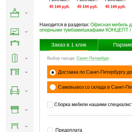
144 руб.
45 144 руб.
45 144 руб.
45 144 руб.
45 144 руб.
Находится в разделах:
Офисная мебель 
опорными тумбами/шкафами КОНЦЕПТ 
Заказ в
1
клик
Параме
Выбор города:
Санкт-Петербург
Доставка по Санкт-Петербургу до
Самовывоз со склада в Санкт-Пе
Сборка мебели нашими специалис
Предоплата