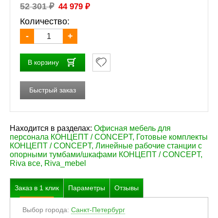
₽
₽
52 301
44 979
Количество:
-
+
В корзину
Быстрый заказ
Находится в разделах:
Офисная мебель для
персонала КОНЦЕПТ / CONCEPT
,
Готовые комплекты
КОНЦЕПТ / CONCEPT
,
Линейные рабочие станции с
опорными тумбами/шкафами КОНЦЕПТ / CONCEPT
,
Riva все
,
Riva_mebel
Заказ в
1
клик
Параметры
Отзывы
Выбор города:
Санкт-Петербург