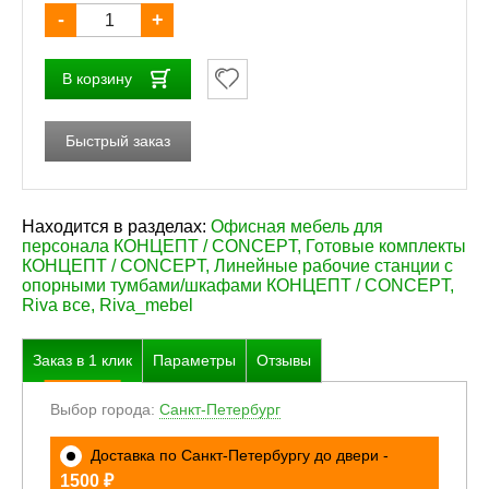
-
+
В корзину
Быстрый заказ
Находится в разделах:
Офисная мебель для
персонала КОНЦЕПТ / CONCEPT
,
Готовые комплекты
КОНЦЕПТ / CONCEPT
,
Линейные рабочие станции с
опорными тумбами/шкафами КОНЦЕПТ / CONCEPT
,
Riva все
,
Riva_mebel
Заказ в
1
клик
Параметры
Отзывы
Выбор города:
Санкт-Петербург
Доставка по Санкт-Петербургу до двери -
₽
1500