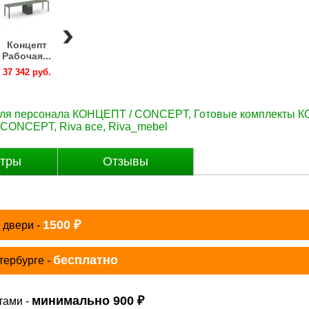
Концепт
Концепт
Концепт
Концепт
Концепт
Рабочая...
Рабочая...
Рабочая...
Рабочая...
Рабочая..
37 342 руб.
37 342 руб.
37 342 руб.
37 342 руб.
37 342 руб
для персонала КОНЦЕПТ / CONCEPT
,
Готовые комплекты 
/ CONCEPT
,
Riva все
,
Riva_mebel
тры
Отзывы
₽
1500
 двери -
бесплатно
тербурге -
₽
минимально 900
тами -