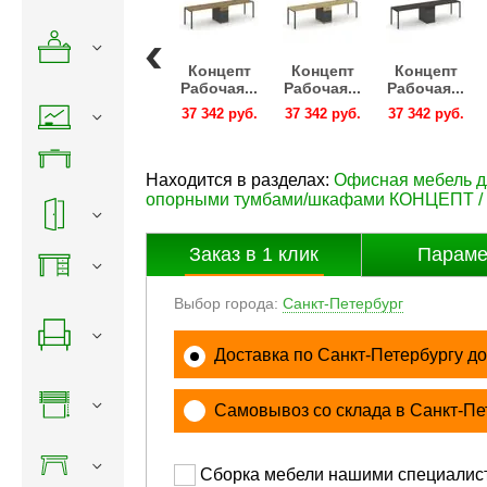
нцепт
Концепт
Концепт
Концепт
Концепт
очая...
Рабочая...
Рабочая...
Рабочая...
Рабочая...
342 руб.
37 342 руб.
37 342 руб.
37 342 руб.
37 342 руб.
Находится в разделах:
Офисная мебель 
опорными тумбами/шкафами КОНЦЕПТ 
Заказ в
1
клик
Параме
Выбор города:
Санкт-Петербург
Доставка по Санкт-Петербургу до
Самовывоз со склада в Санкт-Пе
Сборка мебели нашими специалис