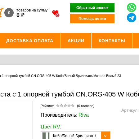
Обратный звонок
товаров на сумму
0
₽
0
0
Помощь детям
ДОСТАВКА ОПЛАТА
АКЦИИ
КОНТАКТЫ
 с 1 опорной тумбой CN.ORS-405 W Кобо/Белый Бриллиант/Металл Белый 23
еста с 1 опорной тумбой CN.ORS-405 W Ко
Рейтинг:
(0 голосов)
Артикул
Производитель:
Riva
Цвет RV:
Кобо/Белый Бриллиант/Металл Белый