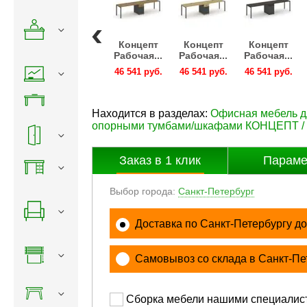
нцепт
Концепт
Концепт
Концепт
Концепт
очая...
Рабочая...
Рабочая...
Рабочая...
Рабочая...
541 руб.
46 541 руб.
46 541 руб.
46 541 руб.
46 541 руб.
Находится в разделах:
Офисная мебель 
опорными тумбами/шкафами КОНЦЕПТ 
Заказ в
1
клик
Параме
Выбор города:
Санкт-Петербург
Доставка по Санкт-Петербургу до
Самовывоз со склада в Санкт-Пе
Сборка мебели нашими специалис