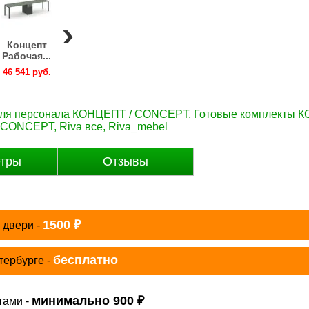
Концепт
Концепт
Концепт
Концепт
Концепт
Рабочая...
Рабочая...
Рабочая...
Рабочая...
Рабочая..
46 541 руб.
46 541 руб.
46 541 руб.
46 541 руб.
46 541 руб
для персонала КОНЦЕПТ / CONCEPT
,
Готовые комплекты 
/ CONCEPT
,
Riva все
,
Riva_mebel
тры
Отзывы
₽
1500
 двери -
бесплатно
тербурге -
₽
минимально 900
тами -