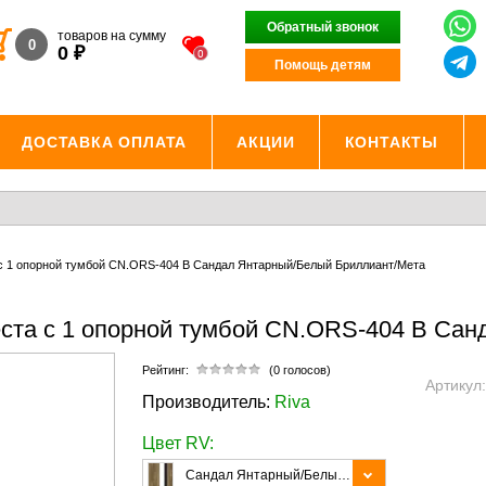
Обратный звонок
товаров на сумму
0
₽
0
0
Помощь детям
ДОСТАВКА ОПЛАТА
АКЦИИ
КОНТАКТЫ
 с 1 опорной тумбой CN.ORS-404 B Сандал Янтарный/Белый Бриллиант/Мета
еста с 1 опорной тумбой CN.ORS-404 B Са
Рейтинг:
(0 голосов)
Артикул
Производитель:
Riva
Цвет RV:
Сандал Янтарный/Белый Бриллиант/Металл Черный