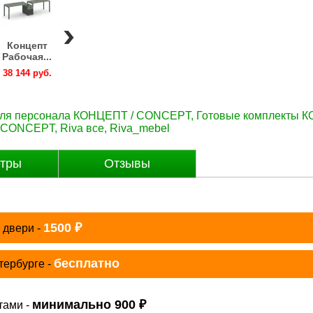
Концепт
Концепт
Концепт
Концепт
Концепт
Рабочая...
Рабочая...
Рабочая...
Рабочая...
Рабочая..
38 144 руб.
38 144 руб.
38 144 руб.
38 144 руб.
38 144 руб
для персонала КОНЦЕПТ / CONCEPT
,
Готовые комплекты 
/ CONCEPT
,
Riva все
,
Riva_mebel
тры
Отзывы
₽
1500
 двери -
бесплатно
тербурге -
₽
минимально 900
тами -