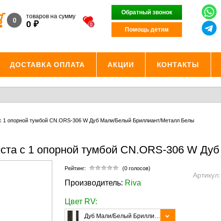
Обратный звонок
товаров на сумму
0
₽
0
0
Помощь детям
ДОСТАВКА ОПЛАТА
АКЦИИ
КОНТАКТЫ
 с 1 опорной тумбой CN.ORS-306 W Дуб Мали/Белый Бриллиант/Металл Белы
еста с 1 опорной тумбой CN.ORS-306 W Ду
Рейтинг:
(0 голосов)
Артикул
Производитель:
Riva
Цвет RV:
Дуб Мали/Белый Бриллиант/Металл Белый