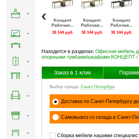
нцепт
Концепт
Концепт
Концепт
Концепт
очая...
Рабочая...
Рабочая...
Рабочая...
Рабочая...
144 руб.
38 144 руб.
38 144 руб.
38 144 руб.
38 144 руб.
Находится в разделах:
Офисная мебель 
опорными тумбами/шкафами КОНЦЕПТ 
Заказ в
1
клик
Параме
Выбор города:
Санкт-Петербург
Доставка по Санкт-Петербургу до
Самовывоз со склада в Санкт-Пе
Сборка мебели нашими специалис