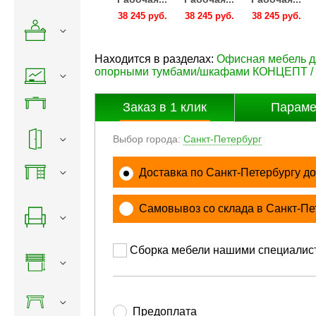
245 руб.
38 245 руб.
38 245 руб.
38 245 руб.
38 245 руб.
Находится в разделах:
Офисная мебель 
опорными тумбами/шкафами КОНЦЕПТ 
Заказ в
1
клик
Параме
Выбор города:
Санкт-Петербург
Доставка по Санкт-Петербургу до
Самовывоз со склада в Санкт-Пе
Сборка мебели нашими специалис
Предоплата