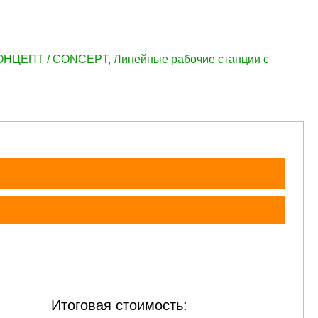
.
38 245 руб.
38 245 руб.
38 245 руб.
38 245 руб.
38 24
КОНЦЕПТ / CONCEPT
,
Линейные рабочие станции с
Итоговая стоимость: