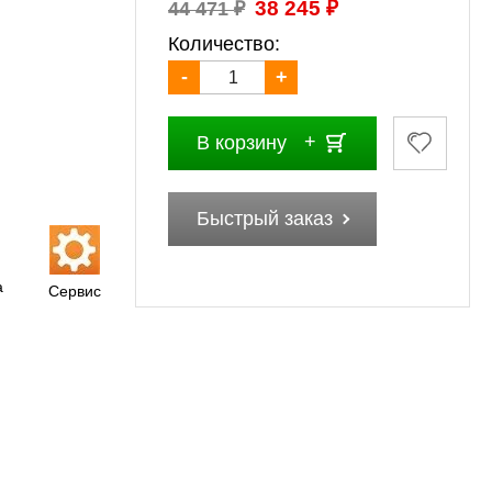
₽
₽
38 245
44 471
Количество:
-
+
В корзину
Быстрый заказ
а
Сервис
Концепт
Концепт
Концепт
Концепт
Кон
.
Рабочая...
Рабочая...
Рабочая...
Рабочая...
Рабоч