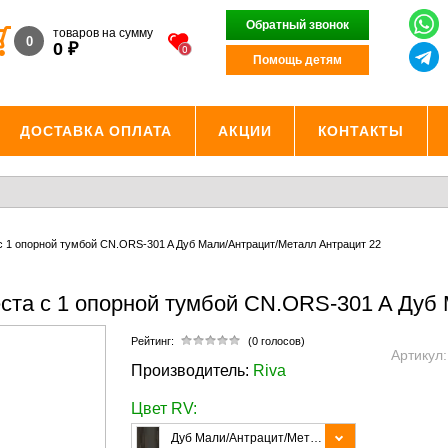
Обратный звонок
товаров на сумму
0
₽
0
0
Помощь детям
ДОСТАВКА ОПЛАТА
АКЦИИ
КОНТАКТЫ
с 1 опорной тумбой CN.ORS-301 A Дуб Мали/Антрацит/Металл Антрацит 22
еста с 1 опорной тумбой CN.ORS-301 A Дуб
Рейтинг:
(0 голосов)
Артикул
Производитель:
Riva
Цвет RV:
Дуб Мали/Антрацит/Металл Антрацит