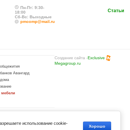
Пн-Пт: 9:30-
Статьи
18:00
Сб-Вс: Выходные
pmcomp@mail.ru
Создание сайта -
Exclusive
Megagroup.ru
 общежития
банков Авангард
 дома
ование
 мебели
сов в Санкт-Петербурге под ключ.
ство и эргономика.
разрешаете использование cookie-
Хорошо