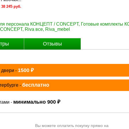
38 245 руб.
38 245 руб.
38 245 руб.
38 245 руб.
38 245 руб
для персонала КОНЦЕПТ / CONCEPT
,
Готовые комплекты 
/ CONCEPT
,
Riva все
,
Riva_mebel
тры
Отзывы
₽
1500
 двери -
бесплатно
тербурге -
₽
минимально 900
тами -
Вы можете оплатить покупку прямо на